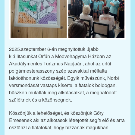
2025.szeptember 6-án megnyitottuk újabb
kiállításunkat Orfűn a Medvehagyma Házban az
Akadálymentes Turizmus Napjaán, ahol az orfűi
polgármesterasszony szép szavakkal méltatta
lakóotthonunk közösségét. Egyik művészünk, Norbi
versmondását vastaps kísérte, a fiatalok boldogan,
büszkén mutatták meg alkotásaikat, a meghatódott
szülőknek és a közönségnek.
Köszönjük a lehetőséget, és köszönjük Gőry
Emesenek aki az alkotások létrejöttét segíti elő és arra
ösztönzi a fiatalokat, hogy bízzanak magukban.