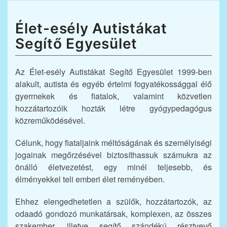
Élet-esély Autistákat
Segítő Egyesület
Az Élet-esély Autistákat Segítő Egyesület 1999-ben
alakult, autista és egyéb értelmi fogyatékossággal élő
gyermekek és fiatalok, valamint közvetlen
hozzátartozóik hozták létre gyógypedagógus
közreműködésével.
Célunk, hogy fiataljaink méltóságának és személyiségi
jogainak megőrzésével biztosíthassuk számukra az
önálló életvezetést, egy minél teljesebb, és
élményekkel teli emberi élet reményében.
Ehhez elengedhetetlen a szülők, hozzátartozók, az
odaadó gondozó munkatársak, komplexen, az összes
szakember, illetve segítő szándékú résztvevő