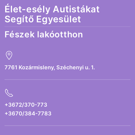
Élet-esély Autistákat
Segítő Egyesület
Fészek lakóotthon
7761 Kozármisleny, Széchenyi u. 1.
+3672/370-773
+3670/384-7783