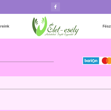
reink
Fés