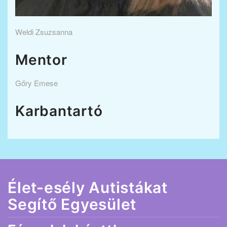
Weldi Zsuzsanna
Mentor
Gőry Emese
Karbantartó
Élet-esély Autistákat
Segítő Egyesület