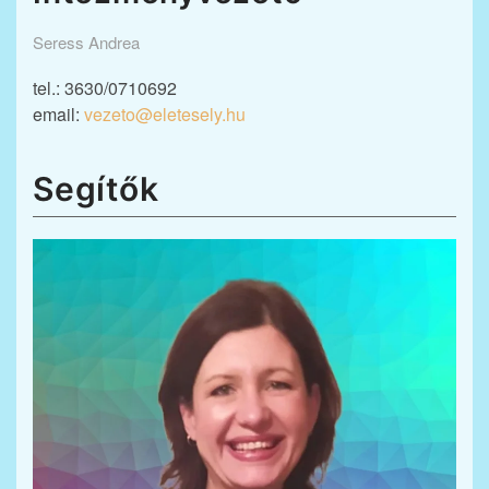
Seress Andrea
tel.: 3630/0710692
email:
vezeto@eletesely.hu
Segítők