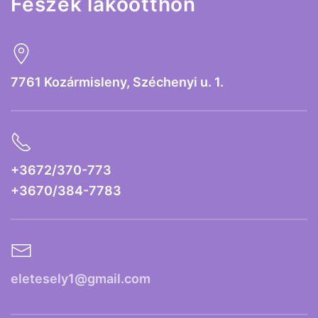
Fészek lakóotthon
7761 Kozármisleny, Széchenyi u. 1.
+3672/370-773
+3670/384-7783
eletesely1@gmail.com