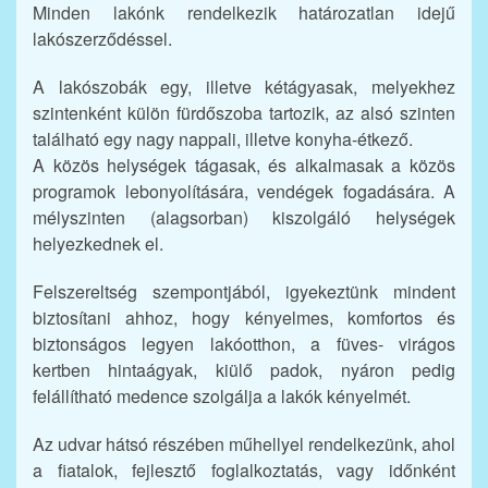
Minden lakónk rendelkezik határozatlan idejű
lakószerződéssel.
A lakószobák egy, illetve kétágyasak, melyekhez
szintenként külön fürdőszoba tartozik, az alsó szinten
található egy nagy nappali, illetve konyha-étkező.
A közös helységek tágasak, és alkalmasak a közös
programok lebonyolítására, vendégek fogadására. A
mélyszinten (alagsorban) kiszolgáló helységek
helyezkednek el.
Felszereltség szempontjából, igyekeztünk mindent
biztosítani ahhoz, hogy kényelmes, komfortos és
biztonságos legyen lakóotthon, a füves- virágos
kertben hintaágyak, kiülő padok, nyáron pedig
felállítható medence szolgálja a lakók kényelmét.
Az udvar hátsó részében műhellyel rendelkezünk, ahol
a fiatalok, fejlesztő foglalkoztatás, vagy időnként