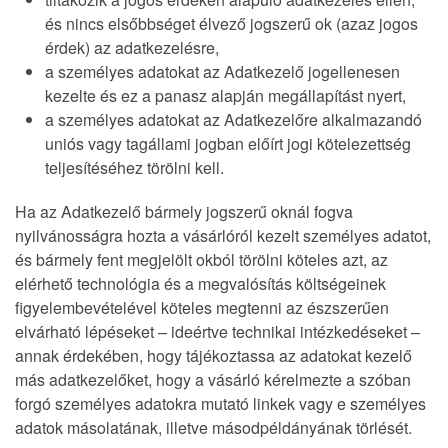
és nincs elsőbbséget élvező jogszerű ok (azaz jogos
érdek) az adatkezelésre,
a személyes adatokat az Adatkezelő jogellenesen
kezelte és ez a panasz alapján megállapítást nyert,
a személyes adatokat az Adatkezelőre alkalmazandó
uniós vagy tagállami jogban előírt jogi kötelezettség
teljesítéséhez törölni kell.
Ha az Adatkezelő bármely jogszerű oknál fogva
nyilvánosságra hozta a vásárlóról kezelt személyes adatot,
és bármely fent megjelölt okból törölni köteles azt, az
elérhető technológia és a megvalósítás költségeinek
figyelembevételével köteles megtenni az észszerűen
elvárható lépéseket – ideértve technikai intézkedéseket –
annak érdekében, hogy tájékoztassa az adatokat kezelő
más adatkezelőket, hogy a vásárló kérelmezte a szóban
forgó személyes adatokra mutató linkek vagy e személyes
adatok másolatának, illetve másodpéldányának törlését.