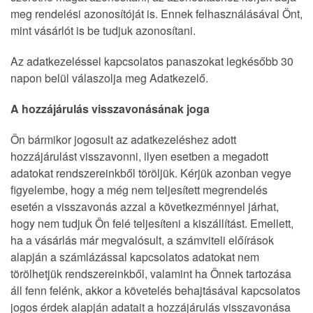
meg rendelési azonosítóját is. Ennek felhasználásával Önt,
mint vásárlót is be tudjuk azonosítani.
Az adatkezeléssel kapcsolatos panaszokat legkésőbb 30
napon belül válaszolja meg Adatkezelő.
A hozzájárulás visszavonásának joga
Ön bármikor jogosult az adatkezeléshez adott
hozzájárulást visszavonni, ilyen esetben a megadott
adatokat rendszereinkből töröljük. Kérjük azonban vegye
figyelembe, hogy a még nem teljesített megrendelés
esetén a visszavonás azzal a következménnyel járhat,
hogy nem tudjuk Ön felé teljesíteni a kiszállítást. Emellett,
ha a vásárlás már megvalósult, a számviteli előírások
alapján a számlázással kapcsolatos adatokat nem
törölhetjük rendszereinkből, valamint ha Önnek tartozása
áll fenn felénk, akkor a követelés behajtásával kapcsolatos
jogos érdek alapján adatait a hozzájárulás visszavonása