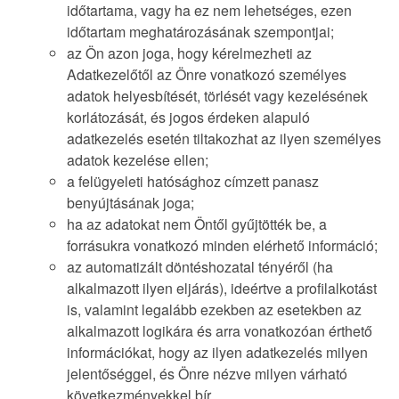
időtartama, vagy ha ez nem lehetséges, ezen
időtartam meghatározásának szempontjai;
az Ön azon joga, hogy kérelmezheti az
Adatkezelőtől az Önre vonatkozó személyes
adatok helyesbítését, törlését vagy kezelésének
korlátozását, és jogos érdeken alapuló
adatkezelés esetén tiltakozhat az ilyen személyes
adatok kezelése ellen;
a felügyeleti hatósághoz címzett panasz
benyújtásának joga;
ha az adatokat nem Öntől gyűjtötték be, a
forrásukra vonatkozó minden elérhető információ;
az automatizált döntéshozatal tényéről (ha
alkalmazott ilyen eljárás), ideértve a profilalkotást
is, valamint legalább ezekben az esetekben az
alkalmazott logikára és arra vonatkozóan érthető
információkat, hogy az ilyen adatkezelés milyen
jelentőséggel, és Önre nézve milyen várható
következményekkel bír.