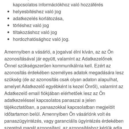
kapcsolatos információkhoz való hozzáférés
helyesbítéshez való jog
adatkezelés korlátozása,
törléshez való jog
tiltakozáshoz való jog
hordozhatósághoz való jog.
Amennyiben a vásárló, a jogaival élni kíván, az az Ön
azonosításával jár együtt, valamint az Adatkezelőnek
Önnel szükségszerűen kommunikálnia kell. Ezért az
azonosítás érdekében személyes adatok megadására lesz
szükség (de az azonosítás csak olyan adaton alapulhat,
amelyet Adatkezelő egyébként is kezel Önről), valamint az
Adatkezelő email fiókjában elérhetőek lesz az Ön
adatkezeléssel kapcsolatos panaszai a jelen
tájékoztatóban, a panaszokkal kapcsolatban megjelölt
időtartamon belül. Amennyiben Ön vásárlónk volt és
panaszügyintézés, vagy garanciális ügyintézés érdekében
szeretné magát azonosítani, az azonosításhoz kérjük adja