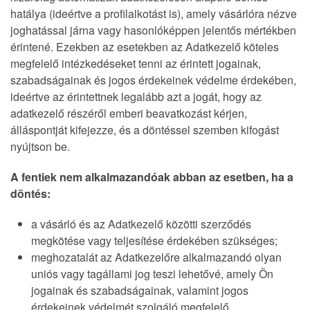
hatálya (ideértve a profilalkotást is), amely vásárlóra nézve
joghatással járna vagy hasonlóképpen jelentős mértékben
érintené. Ezekben az esetekben az Adatkezelő köteles
megfelelő intézkedéseket tenni az érintett jogainak,
szabadságainak és jogos érdekeinek védelme érdekében,
ideértve az érintettnek legalább azt a jogát, hogy az
adatkezelő részéről emberi beavatkozást kérjen,
álláspontját kifejezze, és a döntéssel szemben kifogást
nyújtson be.
A fentiek nem alkalmazandóak abban az esetben, ha a
döntés:
a vásárló és az Adatkezelő közötti szerződés
megkötése vagy teljesítése érdekében szükséges;
meghozatalát az Adatkezelőre alkalmazandó olyan
uniós vagy tagállami jog teszi lehetővé, amely Ön
jogainak és szabadságainak, valamint jogos
érdekeinek védelmét szolgáló megfelelő