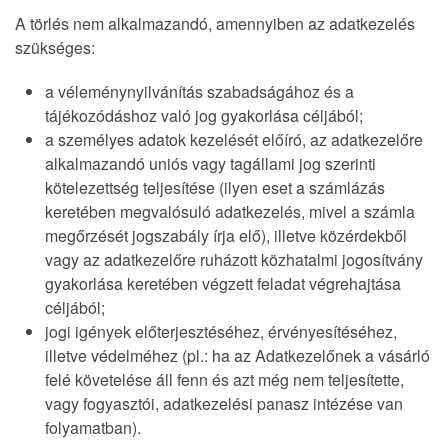
A törlés nem alkalmazandó, amennyiben az adatkezelés
szükséges:
a véleménynyilvánítás szabadságához és a
tájékozódáshoz való jog gyakorlása céljából;
a személyes adatok kezelését előíró, az adatkezelőre
alkalmazandó uniós vagy tagállami jog szerinti
kötelezettség teljesítése (ilyen eset a számlázás
keretében megvalósuló adatkezelés, mivel a számla
megőrzését jogszabály írja elő), illetve közérdekből
vagy az adatkezelőre ruházott közhatalmi jogosítvány
gyakorlása keretében végzett feladat végrehajtása
céljából;
jogi igények előterjesztéséhez, érvényesítéséhez,
illetve védelméhez (pl.: ha az Adatkezelőnek a vásárló
felé követelése áll fenn és azt még nem teljesítette,
vagy fogyasztói, adatkezelési panasz intézése van
folyamatban).