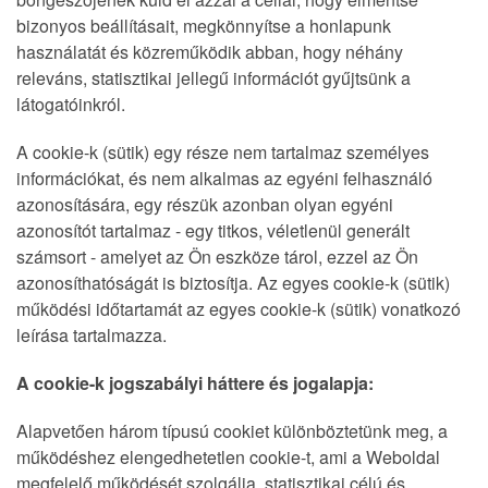
bizonyos beállításait, megkönnyítse a honlapunk
használatát és közreműködik abban, hogy néhány
releváns, statisztikai jellegű információt gyűjtsünk a
látogatóinkról.
A cookie-k (sütik) egy része nem tartalmaz személyes
információkat, és nem alkalmas az egyéni felhasználó
azonosítására, egy részük azonban olyan egyéni
azonosítót tartalmaz - egy titkos, véletlenül generált
számsort - amelyet az Ön eszköze tárol, ezzel az Ön
azonosíthatóságát is biztosítja. Az egyes cookie-k (sütik)
működési időtartamát az egyes cookie-k (sütik) vonatkozó
leírása tartalmazza.
A cookie-k jogszabályi háttere és jogalapja:
Alapvetően három típusú cookiet különböztetünk meg, a
működéshez elengedhetetlen cookie-t, ami a Weboldal
megfelelő működését szolgálja, statisztikai célú és