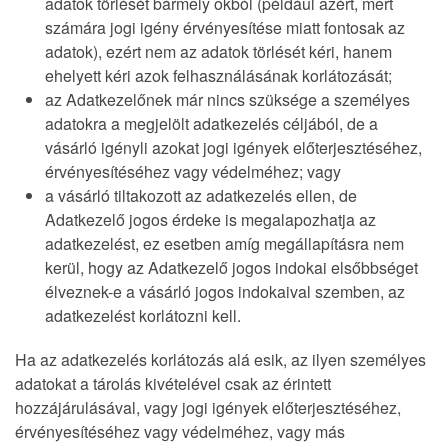
adatok törlését bármely okból (például azért, mert
számára jogi igény érvényesítése miatt fontosak az
adatok), ezért nem az adatok törlését kéri, hanem
ehelyett kéri azok felhasználásának korlátozását;
az Adatkezelőnek már nincs szüksége a személyes
adatokra a megjelölt adatkezelés céljából, de a
vásárló igényli azokat jogi igények előterjesztéséhez,
érvényesítéséhez vagy védelméhez; vagy
a vásárló tiltakozott az adatkezelés ellen, de
Adatkezelő jogos érdeke is megalapozhatja az
adatkezelést, ez esetben amíg megállapításra nem
kerül, hogy az Adatkezelő jogos indokai elsőbbséget
élveznek-e a vásárló jogos indokaival szemben, az
adatkezelést korlátozni kell.
Ha az adatkezelés korlátozás alá esik, az ilyen személyes
adatokat a tárolás kivételével csak az érintett
hozzájárulásával, vagy jogi igények előterjesztéséhez,
érvényesítéséhez vagy védelméhez, vagy más