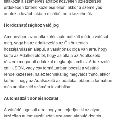
tiltakozik a személyes adatok közvetlen üzletszerzés
érdekében történő kezelése ellen, akkor a személyes
adatok a továbbiakban e célból nem kezelhetők.
Hordozhatósághoz való jog
Amennyiben az adatkezelés automatizált módon valósul
meg, vagy ha az adatkezelés az Ön önkéntes
hozzájárulásán alapul, a vásárlónak joga van arra, hogy
kérje az Adatkezelőtől, hogy az általa az Adatkezelő
részére megadott adatokat megkapja, amit az Adatkezelő
xml, JSON, vagy csv formátumban bocsát a vásárló
rendelkezésére, ha ez technikailag megvalósítható, akkor
kérheti, hogy az Adatkezelő az adatokat ebben a formában
más adatkezelő számára továbbítsa.
Automatizált döntéshozatal
A vásárló jogosult arra, hogy ne terjedjen ki az olyan,
kizárólag automatizált adatkezelésen alapuló döntés