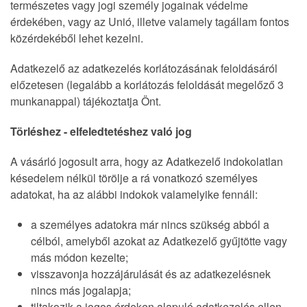
természetes vagy jogi személy jogainak védelme
érdekében, vagy az Unió, illetve valamely tagállam fontos
közérdekéből lehet kezelni.
Adatkezelő az adatkezelés korlátozásának feloldásáról
előzetesen (legalább a korlátozás feloldását megelőző 3
munkanappal) tájékoztatja Önt.
Törléshez - elfeledtetéshez való jog
A vásárló jogosult arra, hogy az Adatkezelő indokolatlan
késedelem nélkül törölje a rá vonatkozó személyes
adatokat, ha az alábbi indokok valamelyike fennáll:
a személyes adatokra már nincs szükség abból a
célból, amelyből azokat az Adatkezelő gyűjtötte vagy
más módon kezelte;
visszavonja hozzájárulását és az adatkezelésnek
nincs más jogalapja;
tiltakozik a jogos érdeken alapuló adatkezelés ellen,