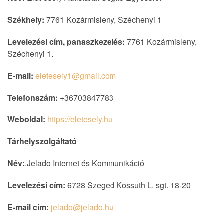
Székhely:
7761 Kozármisleny, Széchenyi 1
Levelezési cím, panaszkezelés:
7761 Kozármisleny,
Széchenyi 1.
E-mail:
eletesely1@gmail.com
Telefonszám:
+36703847783
Weboldal:
https://eletesely.hu
Tárhelyszolgáltató
Név:
.Jelado Internet és Kommunikáció
Levelezési cím:
6728 Szeged Kossuth L. sgt. 18-20
E-mail cím:
jelado@jelado.hu