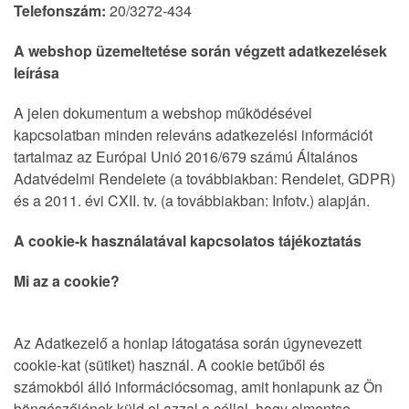
Telefonszám:
20/3272-434
A webshop üzemeltetése során végzett adatkezelések
leírása
A jelen dokumentum a webshop működésével
kapcsolatban minden releváns adatkezelési információt
tartalmaz az Európai Unió 2016/679 számú Általános
Adatvédelmi Rendelete (a továbbiakban: Rendelet, GDPR)
és a 2011. évi CXII. tv. (a továbbiakban: Infotv.) alapján.
A cookie-k használatával kapcsolatos tájékoztatás
Mi az a cookie?
Az Adatkezelő a honlap látogatása során úgynevezett
cookie-kat (sütiket) használ. A cookie betűből és
számokból álló információcsomag, amit honlapunk az Ön
böngészőjének küld el azzal a céllal, hogy elmentse