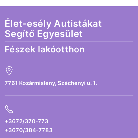
Élet-esély Autistákat
Segítő Egyesület
Fészek lakóotthon
7761 Kozármisleny, Széchenyi u. 1.
+3672/370-773
+3670/384-7783