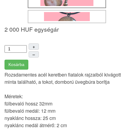
2 000 HUF
egységár
+
–
Kosárba
Rozsdamentes acél keretben fiatalok rajzaiból kivágott
minta található, a tokot, domború üvegbúra borítja
Méretek:
fülbevaló hossz 32mm
fülbevaló medál: 12 mm
nyaklánc hossza: 25 cm
nyaklánc medál átmérő: 2 cm