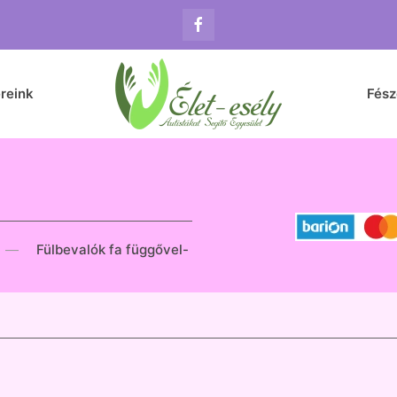
reink
Fés
Fülbevalók fa függővel-