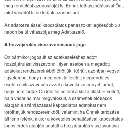
meg rendelési azonosítóját is. Ennek felhasználásával Önt,
mint vásárlót is be tudjuk azonosítani.
Az adatkezeléssel kapcsolatos panaszokat legkésőbb 30
napon belül válaszolja meg Adatkezelő.
A hozzájárulás visszavonásának joga
Ön bármikor jogosult az adatkezeléshez adott
hozzájárulást visszavonni, ilyen esetben a megadott
adatokat rendszereinkből töröljük. Kérjük azonban vegye
figyelembe, hogy a még nem teljesített megrendelés
esetén a visszavonás azzal a következménnyel járhat,
hogy nem tudjuk Ön felé teljesíteni a kiszállítást. Emellett,
ha a vásárlás már megvalósult, a számviteli előírások
alapján a számlázással kapcsolatos adatokat nem
törölhetjük rendszereinkből, valamint ha Önnek tartozása
áll fenn felénk, akkor a követelés behajtásával kapcsolatos
jogos érdek alapján adatait a hozzájárulás visszavonása