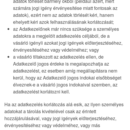
adatok törlését bármely okból (például azért, mert
számára jogi igény érvényesítése miatt fontosak az
adatok), ezért nem az adatok törlését kéri, hanem
ehelyett kéri azok felhasználásának korlátozását;
az Adatkezelőnek már nincs szüksége a személyes
adatokra a megjelölt adatkezelés céljából, de a
vásárló igényli azokat jogi igények előterjesztéséhez,
érvényesítéséhez vagy védelméhez; vagy
a vásárló tiltakozott az adatkezelés ellen, de
Adatkezelő jogos érdeke is megalapozhatja az
adatkezelést, ez esetben amíg megállapításra nem
kerül, hogy az Adatkezelő jogos indokai elsőbbséget
élveznek-e a vásárló jogos indokaival szemben, az
adatkezelést korlátozni kell.
Ha az adatkezelés korlátozás alá esik, az ilyen személyes
adatokat a tárolás kivételével csak az érintett
hozzájárulásával, vagy jogi igények előterjesztéséhez,
érvényesítéséhez vagy védelméhez, vagy más