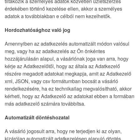
tiltakozik a személyes adatok közvetlen üzletszerzés
érdekében történő kezelése ellen, akkor a személyes
adatok a továbbiakban e célból nem kezelhetők.
Hordozhatósághoz való jog
Amennyiben az adatkezelés automatizált módon valósul
meg, vagy ha az adatkezelés az Ön önkéntes
hozzájárulásán alapul, a vásárlónak joga van arra, hogy
kérje az Adatkezelőtől, hogy az általa az Adatkezelő
részére megadott adatokat megkapja, amit az Adatkezelő
xml, JSON, vagy csv formátumban bocsát a vásárló
rendelkezésére, ha ez technikailag megvalósítható, akkor
kérheti, hogy az Adatkezelő az adatokat ebben a formában
más adatkezelő számára továbbítsa.
Automatizált döntéshozatal
A vásárló jogosult arra, hogy ne terjedjen ki az olyan,
kizárólag automatizált adatkezelésen alapuló döntés