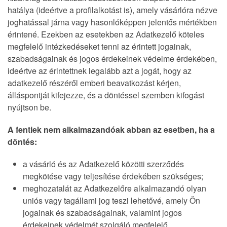
hatálya (ideértve a profilalkotást is), amely vásárlóra nézve
joghatással járna vagy hasonlóképpen jelentős mértékben
érintené. Ezekben az esetekben az Adatkezelő köteles
megfelelő intézkedéseket tenni az érintett jogainak,
szabadságainak és jogos érdekeinek védelme érdekében,
ideértve az érintettnek legalább azt a jogát, hogy az
adatkezelő részéről emberi beavatkozást kérjen,
álláspontját kifejezze, és a döntéssel szemben kifogást
nyújtson be.
A fentiek nem alkalmazandóak abban az esetben, ha a
döntés:
a vásárló és az Adatkezelő közötti szerződés
megkötése vagy teljesítése érdekében szükséges;
meghozatalát az Adatkezelőre alkalmazandó olyan
uniós vagy tagállami jog teszi lehetővé, amely Ön
jogainak és szabadságainak, valamint jogos
érdekeinek védelmét szolgáló megfelelő