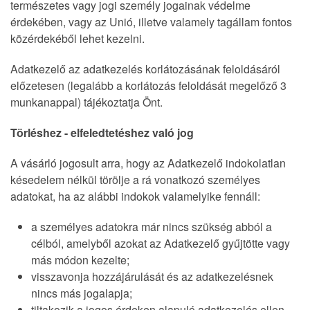
természetes vagy jogi személy jogainak védelme
érdekében, vagy az Unió, illetve valamely tagállam fontos
közérdekéből lehet kezelni.
Adatkezelő az adatkezelés korlátozásának feloldásáról
előzetesen (legalább a korlátozás feloldását megelőző 3
munkanappal) tájékoztatja Önt.
Törléshez - elfeledtetéshez való jog
A vásárló jogosult arra, hogy az Adatkezelő indokolatlan
késedelem nélkül törölje a rá vonatkozó személyes
adatokat, ha az alábbi indokok valamelyike fennáll:
a személyes adatokra már nincs szükség abból a
célból, amelyből azokat az Adatkezelő gyűjtötte vagy
más módon kezelte;
visszavonja hozzájárulását és az adatkezelésnek
nincs más jogalapja;
tiltakozik a jogos érdeken alapuló adatkezelés ellen,