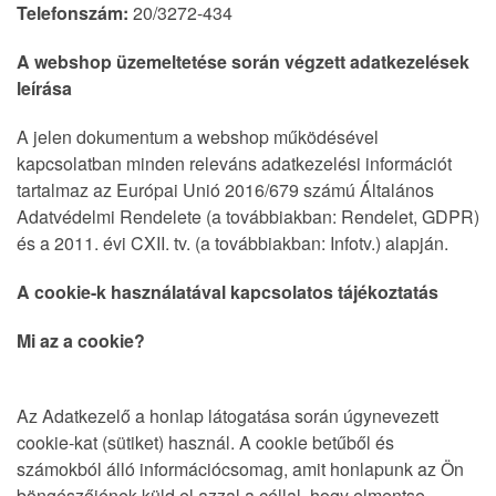
Telefonszám:
20/3272-434
A webshop üzemeltetése során végzett adatkezelések
leírása
A jelen dokumentum a webshop működésével
kapcsolatban minden releváns adatkezelési információt
tartalmaz az Európai Unió 2016/679 számú Általános
Adatvédelmi Rendelete (a továbbiakban: Rendelet, GDPR)
és a 2011. évi CXII. tv. (a továbbiakban: Infotv.) alapján.
A cookie-k használatával kapcsolatos tájékoztatás
Mi az a cookie?
Az Adatkezelő a honlap látogatása során úgynevezett
cookie-kat (sütiket) használ. A cookie betűből és
számokból álló információcsomag, amit honlapunk az Ön
böngészőjének küld el azzal a céllal, hogy elmentse