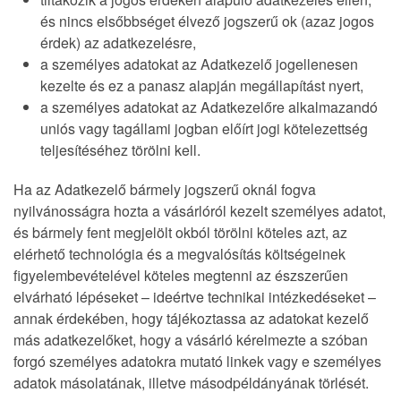
és nincs elsőbbséget élvező jogszerű ok (azaz jogos
érdek) az adatkezelésre,
a személyes adatokat az Adatkezelő jogellenesen
kezelte és ez a panasz alapján megállapítást nyert,
a személyes adatokat az Adatkezelőre alkalmazandó
uniós vagy tagállami jogban előírt jogi kötelezettség
teljesítéséhez törölni kell.
Ha az Adatkezelő bármely jogszerű oknál fogva
nyilvánosságra hozta a vásárlóról kezelt személyes adatot,
és bármely fent megjelölt okból törölni köteles azt, az
elérhető technológia és a megvalósítás költségeinek
figyelembevételével köteles megtenni az észszerűen
elvárható lépéseket – ideértve technikai intézkedéseket –
annak érdekében, hogy tájékoztassa az adatokat kezelő
más adatkezelőket, hogy a vásárló kérelmezte a szóban
forgó személyes adatokra mutató linkek vagy e személyes
adatok másolatának, illetve másodpéldányának törlését.