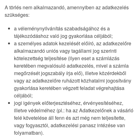
A törlés nem alkalmazandó, amennyiben az adatkezelés
szükséges:
a véleménynyilvánítás szabadságához és a
tájékozódáshoz való jog gyakorlása céljából;
a személyes adatok kezelését előíró, az adatkezelőre
alkalmazandó uniós vagy tagállami jog szerinti
kötelezettség teljesítése (ilyen eset a számlázás
keretében megvalósuló adatkezelés, mivel a számla
megőrzését jogszabály írja elő), illetve közérdekből
vagy az adatkezelőre ruházott közhatalmi jogosítvány
gyakorlása keretében végzett feladat végrehajtása
céljából;
jogi igények előterjesztéséhez, érvényesítéséhez,
illetve védelméhez (pl.: ha az Adatkezelőnek a vásárló
felé követelése áll fenn és azt még nem teljesítette,
vagy fogyasztói, adatkezelési panasz intézése van
folyamatban).