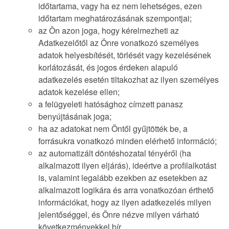
időtartama, vagy ha ez nem lehetséges, ezen
időtartam meghatározásának szempontjai;
az Ön azon joga, hogy kérelmezheti az
Adatkezelőtől az Önre vonatkozó személyes
adatok helyesbítését, törlését vagy kezelésének
korlátozását, és jogos érdeken alapuló
adatkezelés esetén tiltakozhat az ilyen személyes
adatok kezelése ellen;
a felügyeleti hatósághoz címzett panasz
benyújtásának joga;
ha az adatokat nem Öntől gyűjtötték be, a
forrásukra vonatkozó minden elérhető információ;
az automatizált döntéshozatal tényéről (ha
alkalmazott ilyen eljárás), ideértve a profilalkotást
is, valamint legalább ezekben az esetekben az
alkalmazott logikára és arra vonatkozóan érthető
információkat, hogy az ilyen adatkezelés milyen
jelentőséggel, és Önre nézve milyen várható
következményekkel bír.