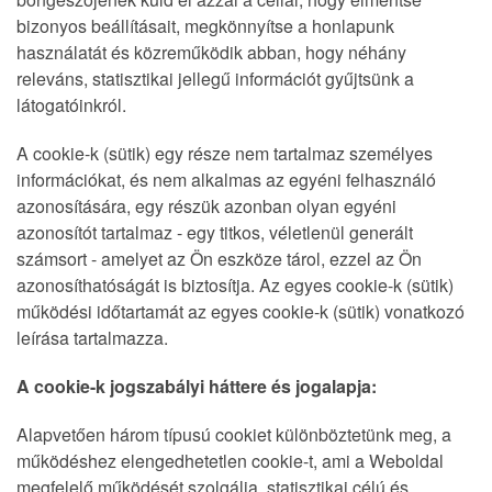
bizonyos beállításait, megkönnyítse a honlapunk
használatát és közreműködik abban, hogy néhány
releváns, statisztikai jellegű információt gyűjtsünk a
látogatóinkról.
A cookie-k (sütik) egy része nem tartalmaz személyes
információkat, és nem alkalmas az egyéni felhasználó
azonosítására, egy részük azonban olyan egyéni
azonosítót tartalmaz - egy titkos, véletlenül generált
számsort - amelyet az Ön eszköze tárol, ezzel az Ön
azonosíthatóságát is biztosítja. Az egyes cookie-k (sütik)
működési időtartamát az egyes cookie-k (sütik) vonatkozó
leírása tartalmazza.
A cookie-k jogszabályi háttere és jogalapja:
Alapvetően három típusú cookiet különböztetünk meg, a
működéshez elengedhetetlen cookie-t, ami a Weboldal
megfelelő működését szolgálja, statisztikai célú és