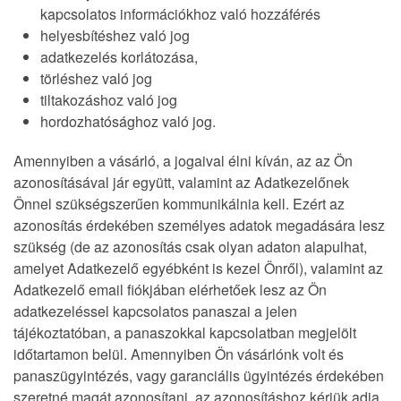
kapcsolatos információkhoz való hozzáférés
helyesbítéshez való jog
adatkezelés korlátozása,
törléshez való jog
tiltakozáshoz való jog
hordozhatósághoz való jog.
Amennyiben a vásárló, a jogaival élni kíván, az az Ön
azonosításával jár együtt, valamint az Adatkezelőnek
Önnel szükségszerűen kommunikálnia kell. Ezért az
azonosítás érdekében személyes adatok megadására lesz
szükség (de az azonosítás csak olyan adaton alapulhat,
amelyet Adatkezelő egyébként is kezel Önről), valamint az
Adatkezelő email fiókjában elérhetőek lesz az Ön
adatkezeléssel kapcsolatos panaszai a jelen
tájékoztatóban, a panaszokkal kapcsolatban megjelölt
időtartamon belül. Amennyiben Ön vásárlónk volt és
panaszügyintézés, vagy garanciális ügyintézés érdekében
szeretné magát azonosítani, az azonosításhoz kérjük adja