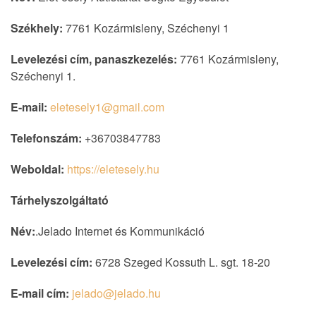
Székhely:
7761 Kozármisleny, Széchenyi 1
Levelezési cím, panaszkezelés:
7761 Kozármisleny,
Széchenyi 1.
E-mail:
eletesely1@gmail.com
Telefonszám:
+36703847783
Weboldal:
https://eletesely.hu
Tárhelyszolgáltató
Név:
.Jelado Internet és Kommunikáció
Levelezési cím:
6728 Szeged Kossuth L. sgt. 18-20
E-mail cím:
jelado@jelado.hu